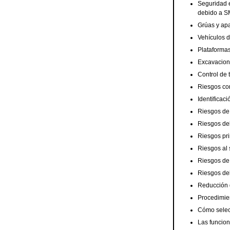
Seguridad 
debido a 
Grúas y ap
Vehículos 
Plataforma
Excavacio
Control de 
Riesgos co
Identificac
Riesgos de
Riesgos del
Riesgos pri
Riesgos al 
Riesgos de
Riesgos del
Reducción 
Procedimien
Cómo selecc
Las funcion