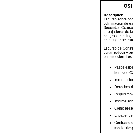
OSH
Description:
El curso sobre co
culminación de es
Seguridad Ocupaci
trabajadores de l
peligros en el lug
en el lugar de trab
El curso de Const
evitar, reducir y
construcción. Los 
Pasos espec
horas de 
Introducci
Derechos d
Requisitos
Informe sob
Cómo prese
El papel d
Centrarse e
medio, ries