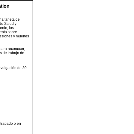
tion
a tarjeta de
de Salud y
nte, los
iento sobre
 lesiones y muertes
para reconocer,
s de trabajo de
ivulgación de 30
atrapado o en