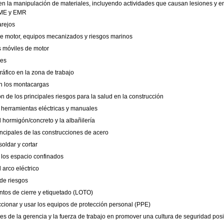
en la manipulación de materiales, incluyendo actividades que causan lesiones y 
SME y EMR
arejos
de motor, equipos mecanizados y riesgos marinos
s móviles de motor
nes
tráfico en la zona de trabajo
n los montacargas
ión de los principales riesgos para la salud en la construcción
 herramientas eléctricas y manuales
 hormigón/concreto y la albañilería
ncipales de las construcciones de acero
soldar y cortar
 los espacio confinados
 arco eléctrico
de riesgos
tos de cierre y etiquetado (LOTO)
ionar y usar los equipos de protección personal (PPE)
es de la gerencia y la fuerza de trabajo en promover una cultura de seguridad posi