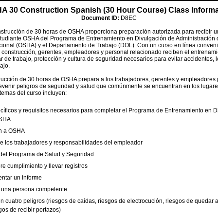
A 30 Construction Spanish (30 Hour Course) Class Informa
Document ID:
D8EC
nstrucción de 30 horas de OSHA proporciona preparación autorizada para recibir un
tudiante OSHA del Programa de Entrenamiento en Divulgación de Administración 
onal (OSHA) y el Departamento de Trabajo (DOL). Con un curso en línea convenie
a construcción, gerentes, empleadores y personal relacionado reciben el entrenam
ar de trabajo, protección y cultura de seguridad necesarios para evitar accidentes,
ajo.
rucción de 30 horas de OSHA prepara a los trabajadores, gerentes y empleadores 
 prevenir peligros de seguridad y salud que comúnmente se encuentran en los lugare
temas del curso incluyen:
íficos y requisitos necesarios para completar el Programa de Entrenamiento en D
OSHA
ón a OSHA
e los trabajadores y responsabilidades del empleador
 del Programa de Salud y Seguridad
re cumplimiento y llevar registros
ntar un informe
e una persona competente
n cuatro peligros (riesgos de caídas, riesgos de electrocución, riesgos de quedar 
gos de recibir portazos)