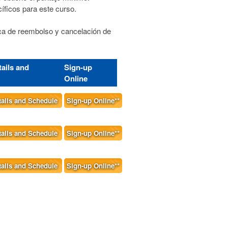
cíficos para este curso.
tica de reembolso y cancelación de
ails and
Sign-up
e
Online
tails and Schedule
Sign-up Online**
tails and Schedule
Sign-up Online**
tails and Schedule
Sign-up Online**