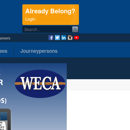
Already Belong?
.
Login
areers
nees
Journeypersons