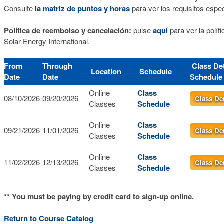
Consulte
la matriz de puntos y horas
para ver los requisitos espe
Política de reembolso y cancelación:
pulse
aquí
para ver la polí
Solar Energy International.
From
Through
Class Det
Location
Schedule
Date
Date
Schedul
Online
Class
08/10/2026
09/20/2026
Class De
Classes
Schedule
Online
Class
09/21/2026
11/01/2026
Class De
Classes
Schedule
Online
Class
11/02/2026
12/13/2026
Class De
Classes
Schedule
** You must be paying by credit card to sign-up online.
Return to Course Catalog