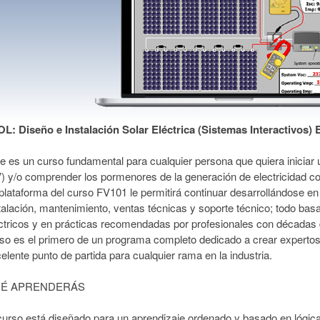
L: Diseño e Instalación Solar Eléctrica (Sistemas Interactivos) 
e es un curso fundamental para cualquier persona que quiera iniciar 
) y/o comprender los pormenores de la generación de electricidad con
plataforma del curso FV101 le permitirá continuar desarrollándose e
talación, mantenimiento, ventas técnicas y soporte técnico; todo ba
ctricos y en prácticas recomendadas por profesionales con décadas de
so es el primero de un programa completo dedicado a crear expertos e
elente punto de partida para cualquier rama en la industria.
É APRENDERÁS
curso está diseñado para un aprendizaje ordenado y basado en lógi