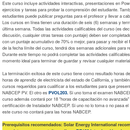
Este curso incluye actividades interactivas, presentaciones en Pow
ejercicios y tareas para probar la comprensión del estudiante. Tamb
estudiantes puede publicar preguntas para el profesor y llevar a cab
Los cursos en línea tienen una duración de seis (6) semanas y term
última semana. Todas las actividades calificables del curso (es dec
discusión, cualquier otras tareas con puntaje) deben ser completa
con un puntaje acumulativo de 70% o mejor, para pasar y recibir el
de la fecha límite del curso, tendrá dos semanas adicionales para re
Durante este tiempo no podrá completar las actividades calificable
momento ideal para terminar de guardar y revisar cualquier material 
La terminación exitosa de este curso tiene como resultado horas de
horas de aprendiz de electricista del estado de California, y tambi
cursos requeridos para cualificar a los estudiantes para que prese
NABCEP PV. El otro es
PVOL203.
Si uno toma el examen NABCEP 
curso además contará por 18 "horas de capacitación no avanzada" 
certificación de Instalador NABCEP. Si uno no lo toma o no pasa 
este curso no contará para las horas NABCEP.
Prerequisitos recomendados:
Solar Energy International reco